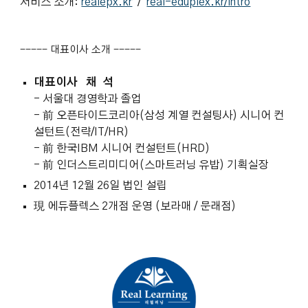
서비스 소개:
realepx.kr
/
real-eduplex.kr/intro
----- 대표이사 소개 -----
대표이사 채 석
- 서울대 경영학과 졸업
- 前 오픈타이드코리아(삼성 계열 컨설팅사) 시니어 컨
설턴트(전략/IT/HR)
- 前 한국IBM 시니어 컨설턴트(HRD)
- 前 인더스트리미디어(스마트러닝 유밥) 기획실장
2014년 12월 26일 법인 설립
現 에듀플렉스
2
개점 운영 (보라매 / 문래점)