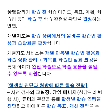
상담관리
가
학습 전
학습 마인드, 목표, 계획, 학
습법 등과
학습 후
학습 완결성 확인을
관장
하는
반면,
개별지도
는
학습 상황에서의 올바른 학습법 활
용과 습관화를 관장
합니다.
개별지도
서비스는
개별 과목별 학습법 활용과
학습 상황 관리 +
과목별
학습법 심화 코칭
을
통해 아이가
완전 학습
으로
학습 효율을 높일
수 있도록 지원
합니다.
[학생별 진단과 처방에 따른 학습 전략]
- 사전 검사와
교실장
,
담임 매니저
(상담관리 병
행 시),
튜터
의 관찰을 통해
학생별 학습 역량을
진단
하고 이에 따른
학습 목표
,
개선 전략
을 수