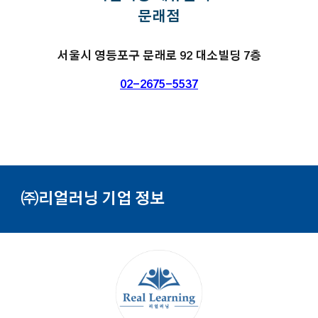
문래
점
서울시 영등포구
문래
로
92
대소빌딩
7
층
02-2675-5537
㈜리얼러닝 기업
정보